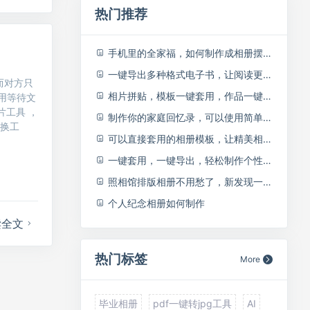
热门推荐
手机里的全家福，如何制作成相册摆到桌面上来？快来试试吧
一键导出多种格式电子书，让阅读更方便
而对方只
相片拼贴，模板一键套用，作品一键导出，快速制作高品质相册
用等待文
片工具 ，
制作你的家庭回忆录，可以使用简单易用的相册拼版软件一键完成！
转换工
可以直接套用的相册模板，让精美相册制作变得更轻松！
一键套用，一键导出，轻松制作个性化相册，展示您的风采
照相馆排版相册不用愁了，新发现一款性价比很高的相册拼版软件，千余套相册模板可供选择！
个人纪念相册如何制作
读全文
热门标签
More
毕业相册
pdf一键转jpg工具
AI