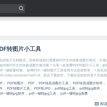
DF转图片小工具
常见的电子文档格式，但有时候我们需要将PDF文件转换成图片格式，方便
如何将PDF文件转换成图片格式呢？分享一款免费PDF转图片小工具：妙网
持一键批量转换。 妙网PDF一键转图片工具使用方法也很简单： 1.首先
/soft.mwkj.net/down?soft=9，然后下载软件，下载好后的软件是个压缩
片
，
PDF转图片
，
PDF
，
PDF转高清图片工具
，
PDF转高清图片软件
，
件
，
PDF转图片工具
，
PDF转JPG
，
pdf转jpg工具
，
pdf转jpg软件
，
df一键转jpg软件
，
pdf一键转jpg工具
，
pdf一键转jpg免费
阅