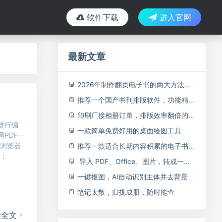
软件下载
进入官网
最新文章
2026年制作翻页电子书的两大方法推荐
推荐一个国产书刊排版软件，功能精简，操作顺手
印刷厂接相册订单，排版效率翻倍的拼版工具
进行编
一款简单免费好用的桌面绘图工具
PDF一
在浏览器
推荐一款适合长期内容积累的电子书制作软件
包；
导入 PDF、Office、图片，转成一本可翻页的 3D 电子书
一键抠图，AI自动识别主体并去背景
笔记太散，归拢成册，随时能查
读全文